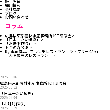
施工実績
採用情報
会社概要
ブログ
お問い合わせ
コラム
広島県東部農林水産事務所 ICT研修会
>
「日本一たい焼き」
>
「お味噌作り」
>
トキの森公園
>
Ryokan浦島、フレンチレストラン「ラ・プラージュ」
（人生最高のレストラン）
>
最近の投稿
2025.06.06
広島県東部農林水産事務所 ICT研修会
2025.05.12
「日本一たい焼き」
2025.05.04
「お味噌作り」
2025.03.19