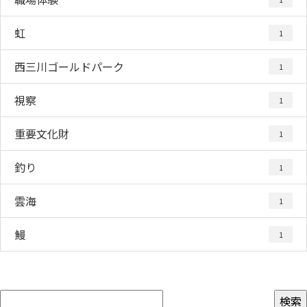
虹
1
西三川ゴールドパーク
1
視察
1
重要文化財
1
釣り
1
雲海
1
鰻
1