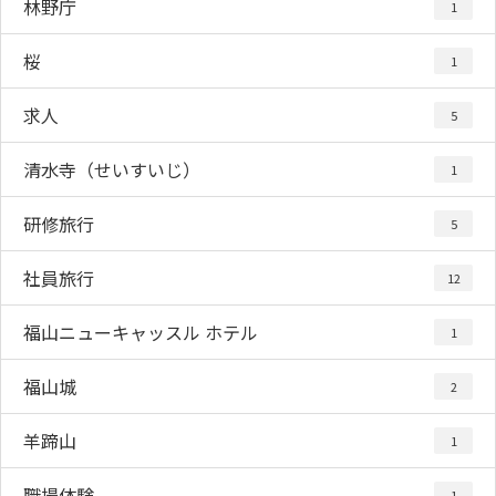
林野庁
1
桜
1
求人
5
清水寺（せいすいじ）
1
研修旅行
5
社員旅行
12
福山ニューキャッスル ホテル
1
福山城
2
羊蹄山
1
職場体験
1