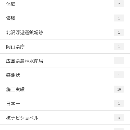
体験
2
優勝
1
北沢浮遊選鉱場跡
1
岡山県庁
1
広島県農林水産局
1
感謝状
1
施工実績
10
日本一
1
杭ナビショベル
3